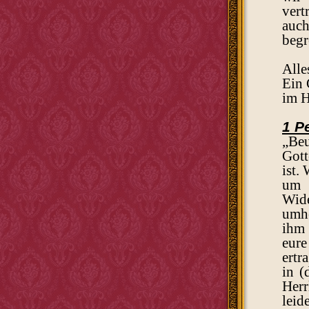
vert
auc
begr
Alle
Ein 
im H
1 Pe
„Beu
Gott
ist.
um 
Wide
umhe
ihm 
eure
ertr
in
(
Herr
leid