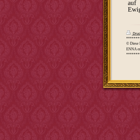
auf
Ewig
Druc
*******
© Diese 
ENNA ers
*******