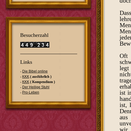
doch
Dass
lehr
Mens
Mens
Besucherzahl
jed
Bewä
Oft 
schw
Links
legt
-
Die Bibel online
nich
-
KKK
( ausführlich )
trag
-
KKK
( Kompendium )
erha
-
Der Heilige Stuhl
ist 
-
Pro-Leben
hand
ist,
Denn
aus
unve
wir