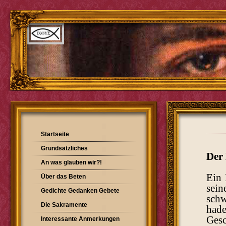
Startseite
Grundsätzliches
Der
An was glauben wir?!
Ein 
Über das Beten
sein
Gedichte Gedanken Gebete
schw
Die Sakramente
hade
Ges
Interessante Anmerkungen