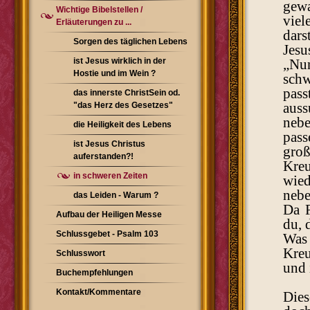
gewa
Wichtige Bibelstellen /
viel
Erläuterungen zu ...
dars
Sorgen des täglichen Lebens
Jesu
ist Jesus wirklich in der
„Nun
Hostie und im Wein ?
schw
pass
das innerste ChristSein od.
auss
"das Herz des Gesetzes"
nebe
die Heiligkeit des Lebens
pass
ist Jesus Christus
groß
auferstanden?!
Kre
in schweren Zeiten
wied
nebe
das Leiden - Warum ?
Da F
Aufbau der Heiligen Messe
du, 
Schlussgebet - Psalm 103
Was 
Kreu
Schlusswort
und 
Buchempfehlungen
Kontakt/Kommentare
Dies