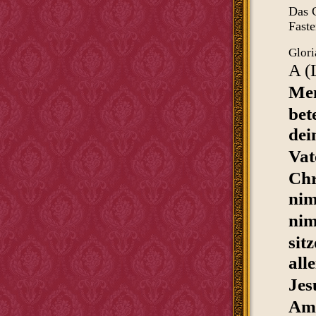
Das G
Fast
Glori
A (
Men
bet
dei
Vat
Chr
ni
nim
sit
alle
Jes
Am