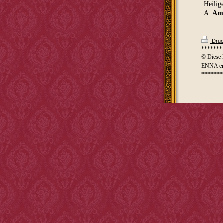
Heilige
A:
Am
Druc
*******
© Diese 
ENNA ers
*******