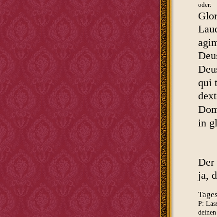
oder:
Glor
Laud
agim
Deu
Deus
qui 
dext
Domi
in g
Der 
ja, 
Tages
P: Las
deinen