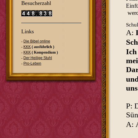
Besucherzahl
Einfü
wer
Schul
Links
A:
Sch
-
Die Bibel online
-
KKK
( ausführlich )
Ich
-
KKK
( Kompendium )
-
Der Heilige Stuhl
mei
-
Pro-Leben
Dar
und
uns
P: 
Sün
A: