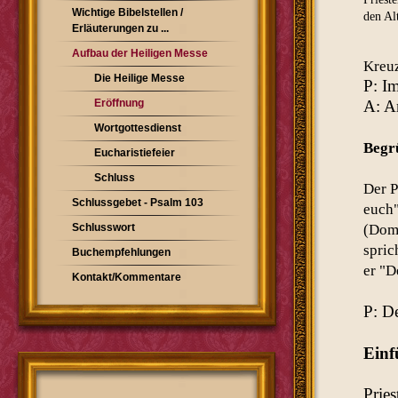
Wichtige Bibelstellen /
den Al
Erläuterungen zu ...
Aufbau der Heiligen Messe
Kreu
Die Heilige Messe
P: I
Eröffnung
A:
A
Wortgottesdienst
Begr
Eucharistiefeier
Schluss
Der P
Schlussgebet - Psalm 103
euch
Schlusswort
(Domi
spric
Buchempfehlungen
er "D
Kontakt/Kommentare
P: De
Einf
Pries