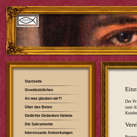
Startseite
Einz
Grundsätzliches
An was glauben wir?!
Der Pr
Über das Beten
zum Al
Kniebe
Gedichte Gedanken Gebete
Vere
Die Sakramente
Interessante Anmerkungen
Priest