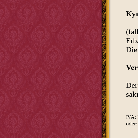
Kyr
(fa
Erb
Die
Ver
Der
sak
P/A:
oder: