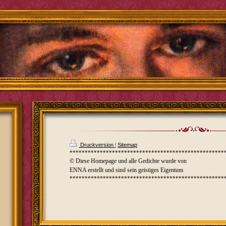
Druckversion
|
Sitemap
***************************************************
© Diese Homepage und alle Gedichte wurde von
ENNA erstellt und sind sein geistiges Eigentum
***************************************************