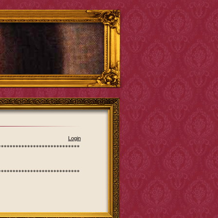
Login
****************************
****************************