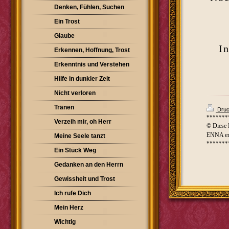
Denken, Fühlen, Suchen
Ein Trost
Glaube
I
Erkennen, Hoffnung, Trost
Erkenntnis und Verstehen
Hilfe in dunkler Zeit
Nicht verloren
Tränen
Druc
*******
Verzeih mir, oh Herr
© Diese 
ENNA ers
Meine Seele tanzt
*******
Ein Stück Weg
Gedanken an den Herrn
Gewissheit und Trost
Ich rufe Dich
Mein Herz
Wichtig