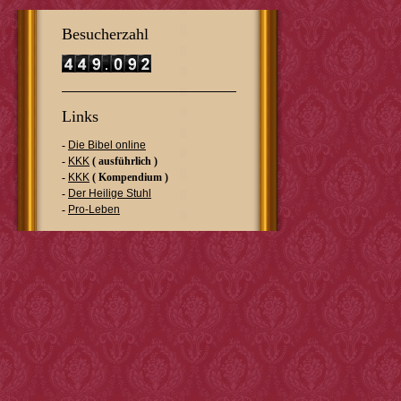
Besucherzahl
Links
-
Die Bibel online
-
KKK
( ausführlich )
-
KKK
( Kompendium )
-
Der Heilige Stuhl
-
Pro-Leben