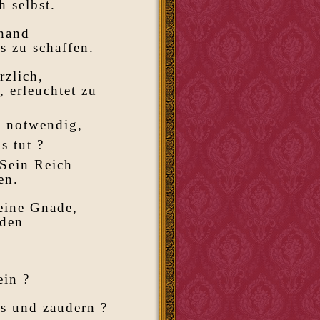
h selbst.
rhand
s zu schaffen.
rzlich,
, erleuchtet zu
h notwendig,
s tut ?
 Sein Reich
en.
 eine Gnade,
rden
ein ?
s und zaudern ?