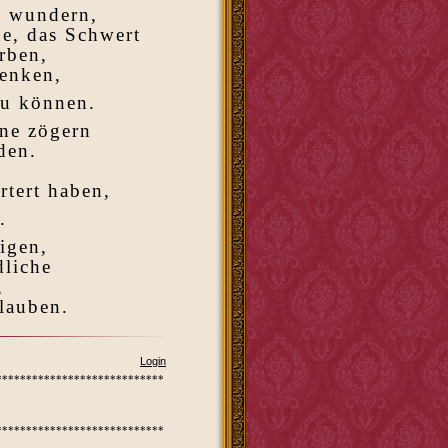
t wundern,
e, das Schwert
rben,
enken,
zu können.
ne zögern
den.
rtert haben,
.
igen,
dliche
,
lauben.
Login
****************************
****************************