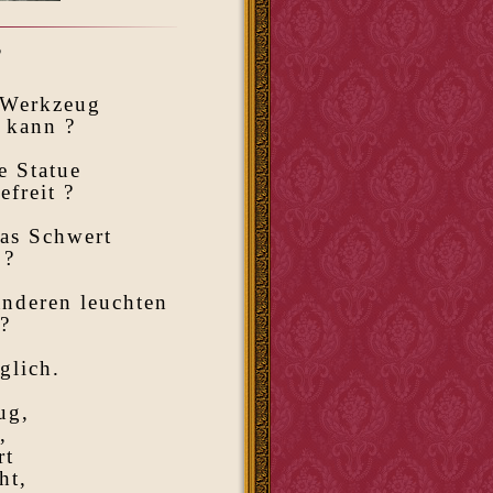
?
s Werkzeug
n kann ?
e Statue
efreit ?
das Schwert
 ?
anderen leuchten
 ?
glich.
ug,
,
rt
ht,