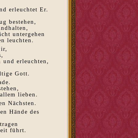
,
nd erleuchtet Er.
ug bestehen,
andhalten,
icht untergehen
n leuchten.
ir,
s,
n und erleuchten,
ltige Gott.
ade.
stehen,
allem lieben.
en Nächsten.
isen Hände des
tragen
it führt.