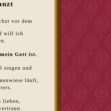
anzt
chzt vor dem
 will ich
en.
mein Gott ist.
ll singen und
menwiese läuft,
ters.
h lieben,
vertraun.