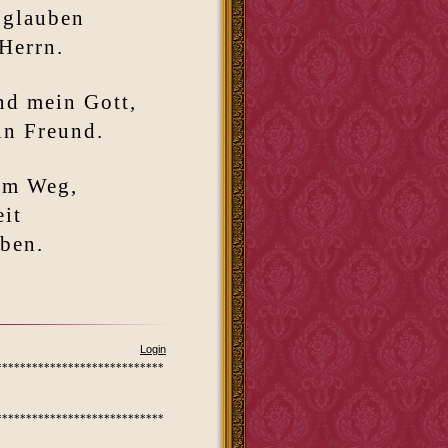
 glauben
Herrn.
nd mein Gott,
in Freund.
em Weg,
it
ben.
Login
****************************
****************************