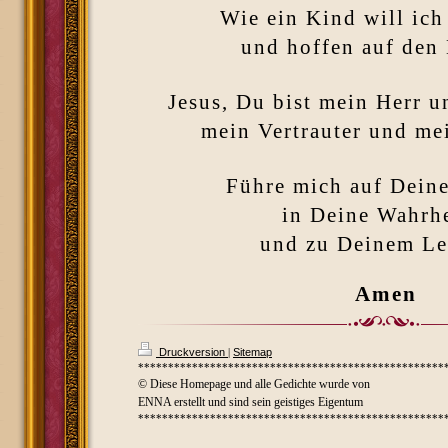
Wie ein Kind will ich
und hoffen auf den 
Jesus, Du bist mein Herr u
mein Vertrauter und me
Führe mich auf Dein
in Deine Wahrhe
und zu Deinem Le
Amen
Druckversion
|
Sitemap
***************************************************
© Diese Homepage und alle Gedichte wurde von
ENNA erstellt und sind sein geistiges Eigentum
***************************************************